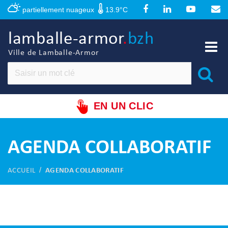
Panneau de gestion des cookies
partiellement nuageux
13.9°C
lamballe-armor
.
bzh
Ville de Lamballe-Armor
EN UN CLIC
AGENDA COLLABORATIF
ACCUEIL
AGENDA COLLABORATIF