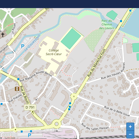
+
+
−
−