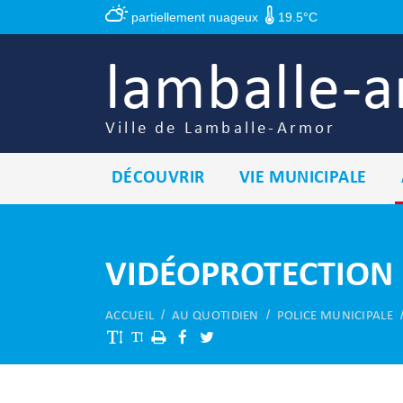
Panneau de gestion des cookies
partiellement nuageux
19.5°C
lamballe-
Ville de Lamballe-Armor
DÉCOUVRIR
VIE MUNICIPALE
VIDÉOPROTECTION
ACCUEIL
AU QUOTIDIEN
POLICE MUNICIPALE