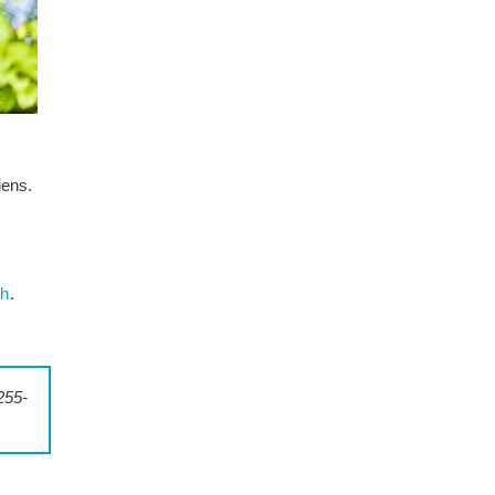
iens.
zh
.
255-