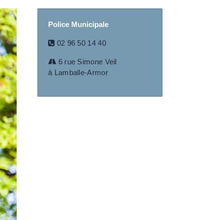
Police Municipale
02 96 50 14 40
6 rue Simone Veil
à Lamballe-Armor