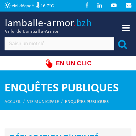
Panneau de gestion des cookies
ciel dégagé
16.7°C
lamballe-armor
.
bzh
Ville de Lamballe-Armor
EN UN CLIC
ENQUÊTES PUBLIQUES
ACCUEIL
VIE MUNICIPALE
ENQUÊTES PUBLIQUES