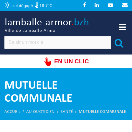
Panneau de gestion des cookies
ciel dégagé
16.7°C
lamballe-armor
.
bzh
Ville de Lamballe-Armor
EN UN CLIC
MUTUELLE
COMMUNALE
ACCUEIL
AU QUOTIDIEN
SANTÉ
MUTUELLE COMMUNALE