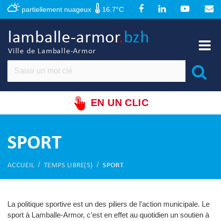
Panneau de gestion des cookies
partiellement nuageux
16.7°C
lamballe-armor
.
bzh
Ville de Lamballe-Armor
EN UN CLIC
SPORT
ACCUEIL
TEMPS LIBRE(S)
SPORT
La politique sportive est un des piliers de l'action municipale. Le
sport à Lamballe-Armor, c’est en effet au quotidien un soutien à