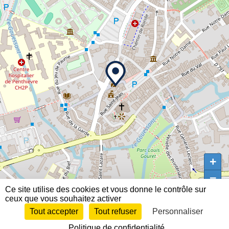
+
+
−
−
Ce site utilise des cookies et vous donne le contrôle sur 
ceux que vous souhaitez activer
Tout accepter 
Tout refuser 
Personnaliser 
© Ville de Lamballe-Armor 2026
Mentions légales
Plan du site
Contact
Accessibilité
Politique de confidentialité 