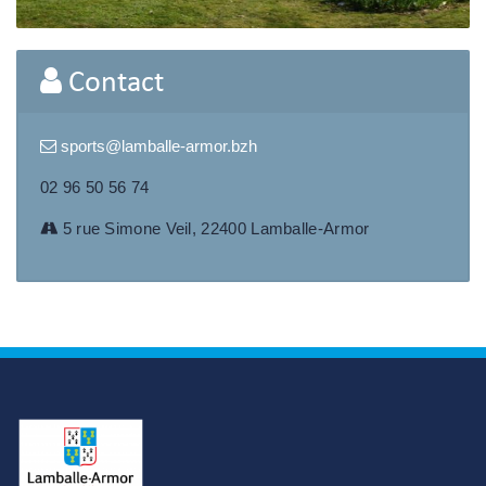
Contact
sports@lamballe-armor.bzh
02 96 50 56 74
5 rue Simone Veil, 22400 Lamballe-Armor