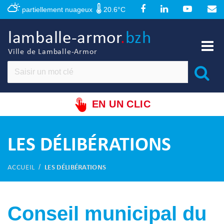
Panneau de gestion des cookies
partiellement nuageux
20.6°C
lamballe-armor
.
bzh
Ville de Lamballe-Armor
EN UN CLIC
LES DÉLIBÉRATIONS
ACCUEIL
LES DÉLIBÉRATIONS
Conseil municipal du