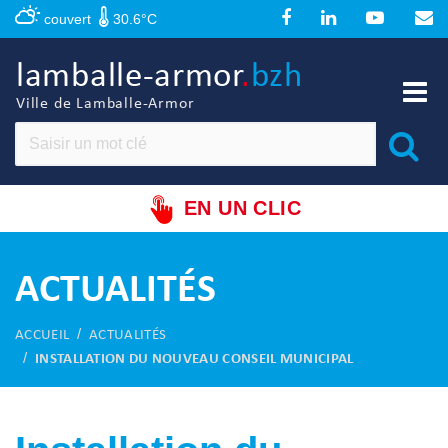
Panneau de gestion des cookies
couvert
30.6°C
lamballe-armor
.
bzh
Ville de Lamballe-Armor
EN UN CLIC
ACTUALITÉS
ACCUEIL
ACTUALITÉS
INSTALLATION DU NOUVEAU CONSEIL MUNICIPAL