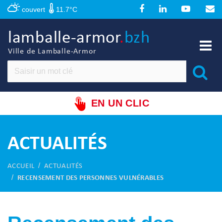
Panneau de gestion des cookies
couvert
11.7°C
lamballe-armor
.
bzh
Ville de Lamballe-Armor
EN UN CLIC
ACTUALITÉS
ACCUEIL
ACTUALITÉS
RECENSEMENT DES PERSONNES VULNÉRABLES